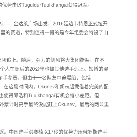
uguldurTuulkhangai获得冠军。
——金达莱广场出发，2016延边韦特恩正式拉开
公里的赛道，特别值得一提的是今年组委会特设了山
集团追上。随后，强力的侧风将大集团撕裂。在不
个人在随后的20公里也被其他选手追上。短暂的混
名车手参赛，但由于一名队友中途爆胎，包括
决定，在这段时间内，Okunev和胡志超凭借着完美的配
邱浩和Tuulkhangai有机会缩小差距。但
位外蒙计时高手最终没能赶上Okunev。最后的两公里
常接近。中国选手洪赛楠以17秒的优势力压俄罗斯选手