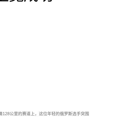
-汪清128公里的赛道上，这位年轻的俄罗斯选手突围