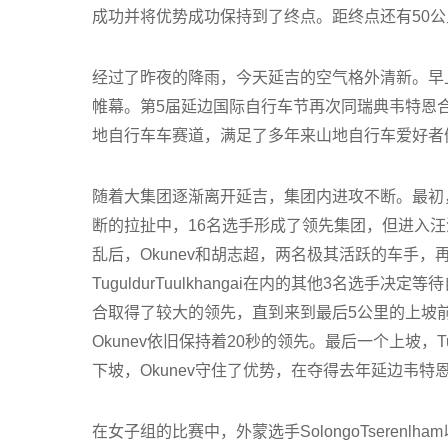
成功并将优势成功保持到了终点。距终点还有50公里的时
经过了昨夜的降雨，今天延吉的空气格外清新。早
帷幕。第5届延边国际自行车节再次同瑞典韦特恩合
地自行车车赛道，满足了多年来山地自行车爱好者
随着大集团逐渐离开延吉，集团内进攻不断。最初
断的拉扯中，16名选手形成了领先集团，但进入汪
乱后，Okunev和胡志超，两名极其活跃的车手
TuguldurTuulkhangai在内的其他3名
合取得了较大的领先，直到来到最后5公里的上坡前。
Okunev依旧保持着20秒的领先。最后一个上坡，
下坡，Okunev守住了优势，在夺得去年延边韦
在女子组的比赛中，外蒙选手SolongoTsere