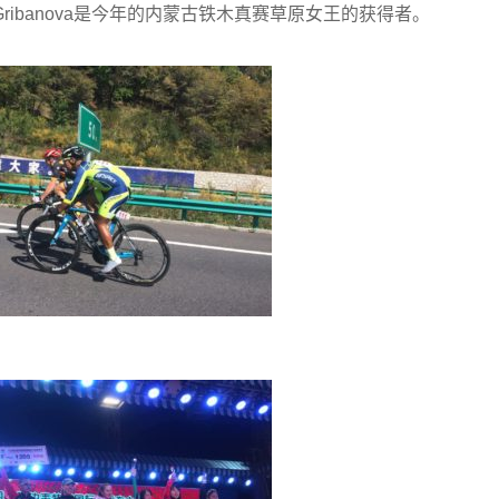
ina夺得亚军。Gribanova是今年的内蒙古铁木真赛草原女王的获得者。