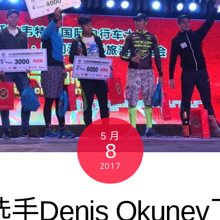
5 月
8
2017
手Denis Okune