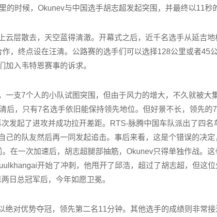
候，Okunev与中国选手胡志超发起突围，并最终以11秒的优势击败T
上云层散去，天空蓝得清澈。开幕式之后，近千名选手从延吉地标
作，终点设在汪清。公路赛的选手们可以选择128公里或者45
们加入韦特恩赛事的诉求。
，一支7个人的小队试图突围，但由于风力的增大，不久就被大
清后，只有7名选手依旧能保持领先地位。但好景不长，领先的7
，再次发起了进攻并成功拉开差距。RTS-脉腾中国车队派出了四
选手决定等待自己的队友然后再一同发起追击。事后来看，这是个错误的
在一次加速后，胡志超腿部抽筋，Okunev只得单独作战。这也使得
Tuulkhangai开始了冲刺，他甩开了邱浩，超过了胡志超，但这
特恩两日总冠军后，今年如愿卫冕。
nlham以绝对优势夺冠，领先第二名11分钟。其他选手的成绩则非