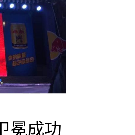
v卫冕成功