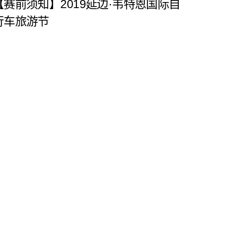
【赛前须知】2019延边·韦特恩国际自
行车旅游节